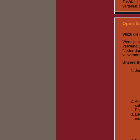
Zusätzlich
verteilen,
Open-So
Wozu die
Wenn jeman
Verwendung
"Jeder-dar
verwenden
Unsere B
Je
Al
se
Er
De
mus