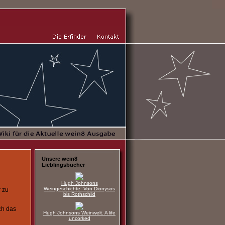
Unsere wein8
Lieblingsbücher
Hugh Johnsons
Weingeschichte. Von Dionysos
 zu
bis Rothschild
ch das
Hugh Johnsons Weinwelt. A life
uncorked