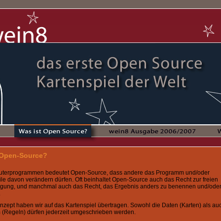
 Open-Source?
terprogrammen bedeutet Open-Source, dass andere das Programm und/oder
le davon verändern dürfen. Oft beinhaltet Open-Source auch das Recht zur freien
ltigung, und manchmal auch das Recht, das Ergebnis anders zu benennen und/oder
.
nzept haben wir auf das Kartenspiel übertragen. Sowohl die Daten (Karten) als au
(Regeln) dürfen jederzeit umgeschrieben werden.