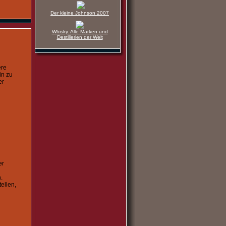
Der kleine Johnson 2007
Whisky. Alle Marken und
Destillerien der Welt
ere
in zu
er
er
.
ellen,