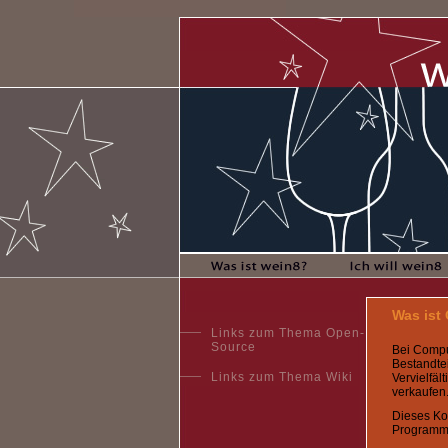
Was ist
Links zum Thema Open-
Source
Bei Compu
Bestandtei
Links zum Thema Wiki
Vervielfä
verkaufen
Dieses Ko
Programm 