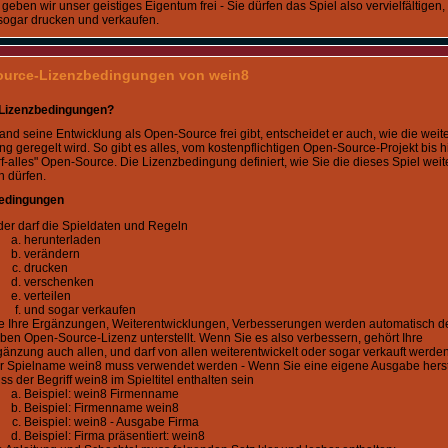
 geben wir unser geistiges Eigentum frei - Sie dürfen das Spiel also vervielfältigen,
 sogar drucken und verkaufen.
urce-Lizenzbedingungen von wein8
 Lizenzbedingungen?
d seine Entwicklung als Open-Source frei gibt, entscheidet er auch, wie die weit
 geregelt wird. So gibt es alles, vom kostenpflichtigen Open-Source-Projekt bis h
f-alles" Open-Source. Die Lizenzbedingung definiert, wie Sie die dieses Spiel weit
 dürfen.
edingungen
der darf die Spieldaten und Regeln
herunterladen
verändern
drucken
verschenken
verteilen
und sogar verkaufen
le Ihre Ergänzungen, Weiterentwicklungen, Verbesserungen werden automatisch d
lben Open-Source-Lizenz unterstellt. Wenn Sie es also verbessern, gehört Ihre
gänzung auch allen, und darf von allen weiterentwickelt oder sogar verkauft werden
r Spielname wein8 muss verwendet werden - Wenn Sie eine eigene Ausgabe herst
s der Begriff wein8 im Spieltitel enthalten sein
Beispiel: wein8 Firmenname
Beispiel: Firmenname wein8
Beispiel: wein8 - Ausgabe Firma
Beispiel: Firma präsentiert: wein8